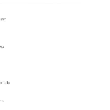
Pino
nez
orrado
ano