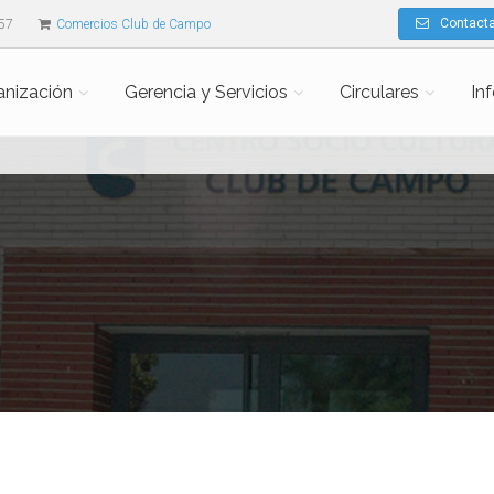
Contacta
57
Comercios Club de Campo
anización
Gerencia y Servicios
Circulares
In